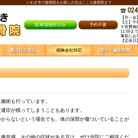
いわき市で接骨院をお探しの方はこころ接骨院まで
024
【月～金】
【土】午前
駐車場無料10台
予約不要
※実費施
11:00
事前にお
【定休日
選ばれる理由
保険会社対応
受付・施術時間
施術も行っています。
遺症が残ってしまうこともあります。
からないという場合でも、体の深部が傷ついていることが
倦怠感、その他の症状がある方は、ぜひ当院にご相談くだ