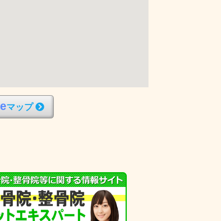
l
e
マップ