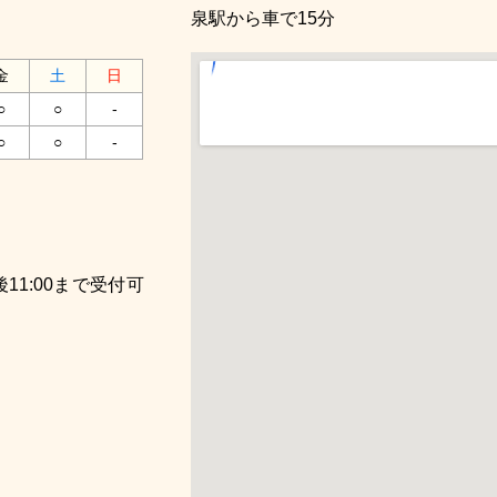
泉駅から車で15分
金
土
日
○
○
-
○
○
-
1:00まで受付可