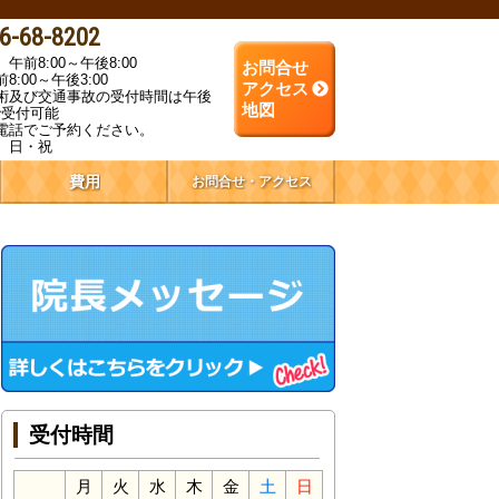
6-68-8202
午前8:00～午後8:00
お問合せ
8:00～午後3:00
アクセス
術及び交通事故の受付時間は午後
地図
まで受付可能
電話でご予約ください。
】日・祝
費用
お問合せ・アクセス
受付時間
月
火
水
木
金
土
日